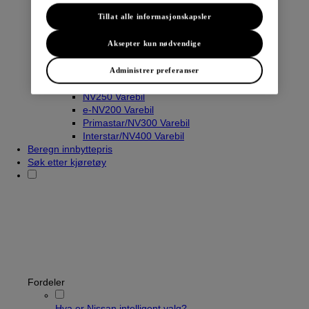
Tillat alle informasjonskapsler
Varebiler
Aksepter kun nødvendige
Navara
Townstar Varebil
Administrer preferanser
Townstar El-Varebil
NV250 Varebil
e-NV200 Varebil
Primastar/NV300 Varebil
Interstar/NV400 Varebil
Beregn innbyttepris
Søk etter kjøretøy
Fordeler
Hva er Nissan intelligent valg?