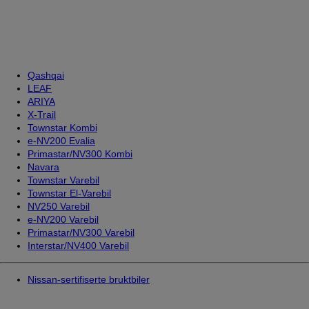
Qashqai
LEAF
ARIYA
X-Trail
Townstar Kombi
e-NV200 Evalia
Primastar/NV300 Kombi
Navara
Townstar Varebil
Townstar El-Varebil
NV250 Varebil
e-NV200 Varebil
Primastar/NV300 Varebil
Interstar/NV400 Varebil
Nissan-sertifiserte bruktbiler