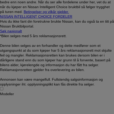
bedre enn noen andre. Når du ser alle fordelene under her, vet du at
når du kjøper en Nissan Intelligent Choice bruktbil så følger trygghet
på turen med.
Betingelser og vilkår gjelder.
NISSAN INTELLIGENT CHOICE FORDELER
Hvis du ikke fant din foretrukne brukte Nissan, kan du også ta en titt på
Nissan Bruktbilportal.
Søk nasjonalt
*Bilen selges med 5 års reklamasjonsrett.
Denne bilen selges av en forhandler og dette medfører som et
utgangspunkt at du som kjøper har 5 års reklamasjonsrett mot skjulte
feil og mangler. Reklamasjonsretten kan brukes dersom bilen er i
dårligere stand enn du som kjøper har grunn til å forvente, basert på
bilens alder, kjørelengde og informasjon du har fått fra selger.
Reklamasjonsretten gjelder fra overlevering av bilen.
Annonsen kan være mangelfull. Fullstendig salgsinformasjon og
opplysninger iht. opplysningsplikt kan fås direkte fra selger.
Modeller