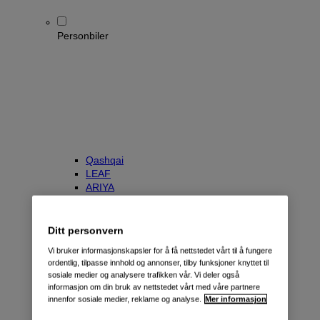
Personbiler
Qashqai
LEAF
ARIYA
X-Trail
Townstar Kombi
e-NV200 Evalia
Ditt personvern
Primastar/NV300 Kombi
Vi bruker informasjonskapsler for å få nettstedet vårt til å fungere
ordentlig, tilpasse innhold og annonser, tilby funksjoner knyttet til
sosiale medier og analysere trafikken vår. Vi deler også
informasjon om din bruk av nettstedet vårt med våre partnere
innenfor sosiale medier, reklame og analyse.
Mer informasjon